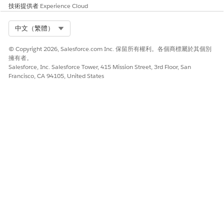
技術提供者
Experience Cloud
建議的補救措施
前往「外部用戶端應用程式」的 OAuth 設定,並確定已取消選取用
Select Org
中文（繁體）
戶端認證流程的核取方塊。
© Copyright 2026, Salesforce.com Inc. 保留所有權利。各個商標屬於其個別
安全性健康檢閱指南
擁有者。
Salesforce, Inc. Salesforce Tower, 415 Mission Street, 3rd Floor, San
「安全性健康審查」將去除靜態、無人陪同的認證識別為深度防護
Francisco, CA 94105, United States
策略中的必要步驟,並優先使用互動式或以憑證為基礎的驗證方法,以
提供卓越的可視性和持續驗證。
另請參照：
設定 OAuth 2.0 用戶端認證流程的外部用戶端應用程式
此文章是否解決您的問題？
請讓我們知道，以便我們改進！
是
否