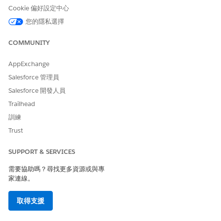
估計 CVSS 分數範圍
Cookie 偏好設定中心
高 (7.0–8.9)。
您的隱私選擇
風險影響考量事項
COMMUNITY
允許無人陪同的機器對機器驗證會增加長期資料缺口的可能性,因為
AppExchange
即使個別使用者密碼變更或帳戶停用,存取權仍會保持啟用。
Salesforce 管理員
風險愈高時機
Salesforce 開發人員
如果已授與相關聯的整合使用者管理權限,或能夠在多個物件之間修
Trailhead
改所有資料。
訓練
Trust
低度風險時機
如果公司針對特定整合強制執行嚴格的 IP 位址篩選,並使用憑證來
SUPPORT & SERVICES
處理驗證,而非使用共用密碼。
需要協助嗎？尋找更多資源或與專
家連線。
業務與整合考量事項
停用此流程會立即中斷任何不支援使用者驅動授權流程的自動後端
取得支援
整合、排程資料同步化或伺服器端應用程式。