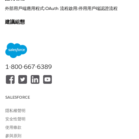
外部用戶端應用程式:OAuth 流程啟用:停用用戶端認證流程
建議組態
停用「用戶端認證流程」。
控制概觀
此安全性設定會停用 OAuth 2.0 授與類型,可讓應用程式僅使用自
己的認證來驗證和存取資料,而無須任何使用者介入或可用性。
1-800-667-6389
未設定安全性風險
啟用此流程時,單一用戶端認證集的入侵會授與攻擊者在高權限層級
對整個組織資料的持續、獨立存取權,完全略過多因素驗證。
SALESFORCE
威脅情況
隱私權聲明
惡意執行動作使用者取得儲存在組態檔案中的純文字用戶端密碼存
安全性聲明
取權,並使用此密碼透過永不到的背景流程,以程式設計的方式篩選敏
感記錄。
使用條款
參與原則