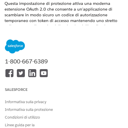
Questa impostazione di protezione attiva una moderna
estensione OAuth 2.0 che consente a un'applicazione di
scambiare in modo sicuro un codice di autorizzazione
temporaneo con token di accesso mantenendo uno stretto
collegamento alle credenziali univoche dell'applicazione.
Nome controllo
App client esterne: Abilitazione flusso OAuth Abilitazione
flusso Codice di autorizzazione e credenziali
1-800-667-6389
Configurazione consigliata
Abilitare il flusso Codice di autorizzazione e credenziali.
Panoramica sul controllo
SALESFORCE
Questa impostazione di protezione attiva una moderna
Informativa sulla privacy
estensione OAuth 2.0 che consente a un'applicazione di
scambiare in modo sicuro un codice di autorizzazione
Informativa sulla protezione
temporaneo con token di accesso mantenendo uno stretto
Condizioni di utilizzo
collegamento alle credenziali univoche dell'applicazione.
Linee guida per la