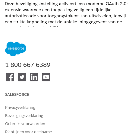
Deze beveiligingsinstelling activeert een moderne OAuth 2.0-
extensie waarmee een toepassing veilig een tijdelijke
autorisatiecode voor toegangstokens kan uitwisselen, terwijl
een strikte koppeling met de unieke inloggegevens van de
toepassing behouden blijft.
Controlenaam
Externe clientapps: Stroom Autorisatiecode- en inloggegevens
inschakelen voor OAuth-stroom
1-800-667-6389
Aanbevolen configuratie
Schakel Stroom Autorisatiecode- en inloggegevens in.
Overzicht van besturingselementen
SALESFORCE
Deze beveiligingsinstelling activeert een moderne OAuth 2.0-
Privacyverklaring
extensie waarmee een toepassing veilig een tijdelijke
autorisatiecode voor toegangstokens kan uitwisselen, terwijl
Beveiligingsverklaring
een strikte koppeling met de unieke inloggegevens van de
Gebruiksvoorwaarden
toepassing behouden blijft.
Richtlijnen voor deelname