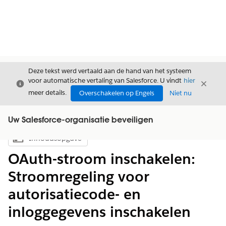
Deze tekst werd vertaald aan de hand van het systeem
voor automatische vertaling van Salesforce. U vindt
hier
Sluiten
Sluite
Sluiten
meer details.
Overschakelen op Engels
Niet nu
Uw Salesforce-organisatie beveiligen
Inhoudsopgave
Inhoudsopgave weergeven
OAuth-stroom inschakelen:
Stroomregeling voor
autorisatiecode- en
inloggegevens inschakelen