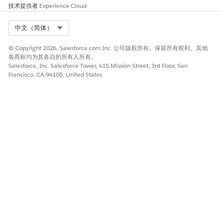
技术提供者
Experience Cloud
实施此流需要开发人员更新他们的应用程序逻辑，以便同时处理用
户授权响应和后续的服务器端凭据验证。
Select Org
中文（简体）
建议的补救措施
© Copyright 2026, Salesforce.com Inc. 公司版权所有。保留所有权利。其他
转到外部客户端应用程序的 OAuth 设置，并选中复选框，以打开授
各商标均为其各自的所有人所有。
权代码和凭据流。
Salesforce, Inc. Salesforce Tower, 415 Mission Street, 3rd Floor, San
Francisco, CA 94105, United States
安全健康审查指导
安全运行状况审查将此流识别为复杂集成的关键安全升级，以便根
据请求访问的特定应用程序的身份验证每个令牌交换。
另请参阅：
无头身份 API：请参见为授权代码和凭据流配置外部客户端应用
程序
本文章是否解决您的问题？
请与我们共享您的想法，以便我们进行改进！