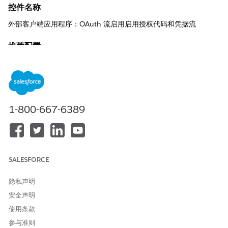
控件名称
外部客户端应用程序：OAuth 流启用启用授权代码和凭据流
推荐配置
启用授权代码和凭据流。
控制概览
此安全设置激活了现代 OAuth 2.0 扩展，它允许应用程序安全地交
1-800-667-6389
换访问令牌的临时授权代码，同时保持与应用程序唯一凭据的严格
链接。
安全风险（如果未配置）
SALESFORCE
如果没有这种现代化的流，应用程序通常依赖于传统或不太安全的
方法，这种方法在用户的授权和特定的客户端应用程序之间没有提
供相同级别的加密绑定，增加了令牌拦截的风险。
隐私声明
安全声明
威胁场景
使用条款
攻击者尝试使用窃取的授权代码来访问受保护的资源，但尝试失
参与准则