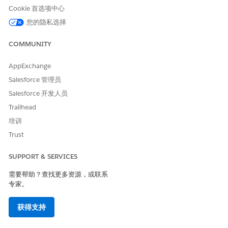
败，因为系统需要特定的客户端应用程序的凭据来完成握手。
Cookie 首选项中心
您的隐私选择
估计的 CVSS 得分范围
高 (7.0–8.9)。
COMMUNITY
风险影响注意事项
AppExchange
不实施这种集成的流会导致安全架构更加分散，令牌更容易在不同
Salesforce 管理员
会话之间被欺骗或重放。
Salesforce 开发人员
Trailhead
高风险
培训
适用于面向公众的 Web 应用程序或移动应用程序，它们必须处理跨
Trust
不可信网络的大量用户流量，在这些网络中，拦截简单授权代码的
可能性更大。
SUPPORT & SERVICES
低风险
需要帮助？查找更多资源，或联系
专家。
如果应用程序已经使用代码交换验证密钥 (PKCE) 扩展，以向标准授
权代码流添加额外的保护层。
获得支持
业务和集成注意事项