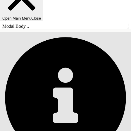
Open Main Menu
Close
Modal Body...
목차
검색