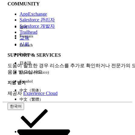
COMMUNITY
AppExchange
Salesforce 관리자
Salesforce 개발자
영어
경험
Trailhead
Français
교육
신뢰
Deutsch
Italiano
SUPPORT & SERVICES
모두 지우기
완료
日本語
도움이 필요한 경우 리소스를 추가로 확인하거나 전문가의 
움을 받으십시오.
Español (México)
Español
지원 받기
中文（简体）
제공자
Experience Cloud
中文（繁體）
한국어