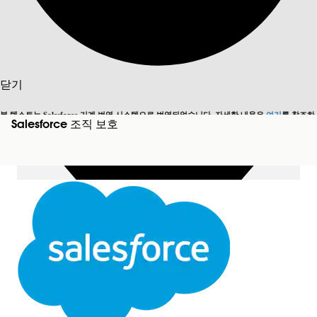
목차 표시
목차
검색
닫기
본 텍스트는 Salesforce 기계 번역 시스템으로 번역되었습니다. 자세한 내용은
여기
를 참조하
Salesforce 조직 보호
영어로 전환
지금 안 함
세요.
닫기
닫기