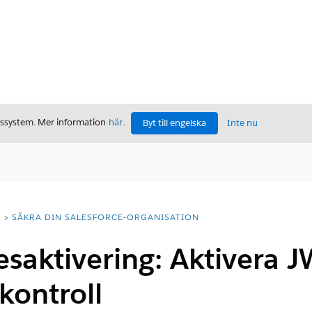
gssystem. Mer information
här
.
Byt till engelska
Inte nu
T
SÄKRA DIN SALESFORCE-ORGANISATION
saktivering: Aktivera J
kontroll