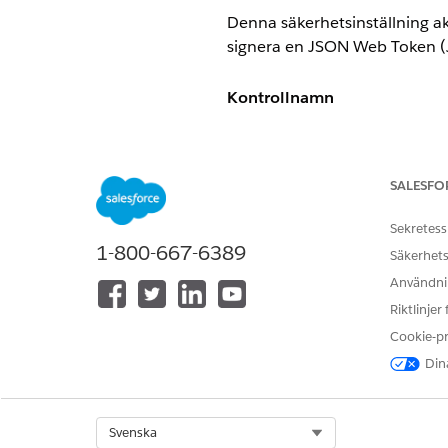
Denna säkerhetsinställning ak
signera en JSON Web Token (JW
Kontrollnamn
Externa klientappar: OAuth-fl
Rekommenderad konfigurati
SALESFO
Aktivera JWT-bärarflöde.
Sekretess
1-800-667-6389
Säkerhets
Kontrollöversikt
Användnin
Riktlinjer
Denna säkerhetsinställning ak
Cookie-p
signera en JSON Web Token (JW
Dina
Säkerhetsrisk om den inte är
Utan JWT-bärarflödet förlitar
Select Org
Svenska