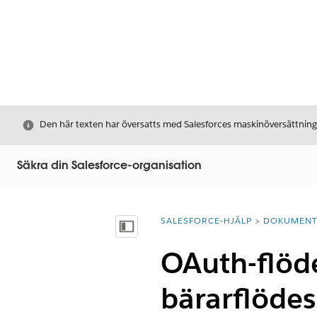
Stäng
Den här texten har översatts med Salesforces maskinöversättnin
Säkra din Salesforce-organisation
SALESFORCE-HJÄLP
DOKUMEN
Du är här:
Visa innehållsförteckning
OAuth-flöde
bärarflödes