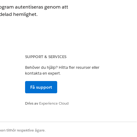
program autentiseras genom att
 delad hemlighet.
SUPPORT & SERVICES
Behöver du hjälp? Hitta fler resurser eller
kontakta en expert.
Få support
program autentiseras genom att
Drivs av
Experience Cloud
 delad hemlighet.
en tillhör respektive ägare.
ller hemliga metoder som är sårbara