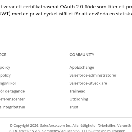
tiverar ett certifikatbaserat OAuth 2.0-flöde som låter ett 
T) med en privat nyckel istället för att använda en statisk
ödesaktivering: Aktivera JWT-bärarflöde
on
RCE
COMMUNITY
policy
AppExchange
policy
Salesforce-administratörer
gsvillkor
Salesforce-utvecklare
 för deltagande
Trailhead
tiverar ett certifikatbaserat OAuth 2.0-flöde som låter ett 
referenscenter
Utbildning
T) med en privat nyckel istället för att använda en statisk
 integritetsval
Trust
 konfigurerad
© Copyright 2026, Salesforce.com Inc. Alla rättigheter förbehålles. Varumärk
 sig integreringar ofta på mindre säkra lösenordsbaserade e
SFDC SWEDEN AB, Klarabergsviadukten 63, 111 64 Stockholm, Sweden