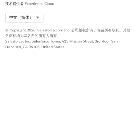
技术提供者
Experience Cloud
这比简单的基于密码的身份验证增加了复杂性。
Select Org
建议的补救措施
中文（简体）
转到外部客户端应用程序的 OAuth 设置，上传有效的数字证书，并
© Copyright 2026, Salesforce.com Inc. 公司版权所有。保留所有权利。其他
选中复选框以打开 JWT 不记名流。
各商标均为其各自的所有人所有。
Salesforce, Inc. Salesforce Tower, 415 Mission Street, 3rd Floor, San
Francisco, CA 94105, United States
安全健康审查指导
安全运行状况审查将不对称加密技术用于机器对机器身份验证确定
为高安全性环境的强制标准，因此凭据不容易复制或截获。
另请参阅：
配置 JWT 不记名流
本文章是否解决您的问题？
请与我们共享您的想法，以便我们进行改进！
是
否