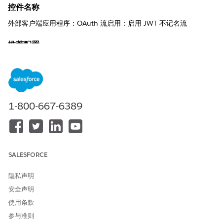
控件名称
外部客户端应用程序：OAuth 流启用：启用 JWT 不记名流
推荐配置
启用 JWT 不记名流。
控制概览
此安全设置激活了基于证书的 OAuth 2.0 流，该流允许应用程序通
1-800-667-6389
过使用私钥签署 JSON Web 令牌 (JWT) 进行身份验证，而不是使
用静态共享密码。
安全风险（如果未配置）
SALESFORCE
如果没有 JWT 不记名流，集成通常依赖于不太安全的基于密码或基
于密码的方法，这些方法容易受到凭据填充、暴力攻击以及源代码
或日志中的意外暴露。
隐私声明
安全声明
威胁场景
使用条款
攻击者拦截或发现纯文本客户端密码，并将其用于建立与 API 的持
参与准则