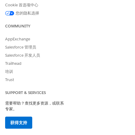
久连接，而基于 JWT 的系统需要攻击者拥有戒备森严的私钥文件。
Cookie 首选项中心
您的隐私选择
估计的 CVSS 得分范围
高 (7.0–8.9)。
COMMUNITY
风险影响注意事项
AppExchange
依赖静态密码而不是不对称加密增加了长期数据泄露的可能性，因
Salesforce 管理员
为泄露的密码比数字证书更难检测和轮换。
Salesforce 开发人员
Trailhead
高风险
培训
如果集成用户具有更高的管理权限，并且连接是通过公共或非受管
Trust
网络段建立的。
SUPPORT & SERVICES
低风险
需要帮助？查找更多资源，或联系
如果组织已经使用强大的密钥管理服务来保护私钥，并且对所有传
专家。
入的 JWT 签名的请求强制实施严格的 IP 允许列表。
获得支持
业务和集成注意事项
实施此流需要开发人员管理数字证书并实施本地代码来签名令牌，