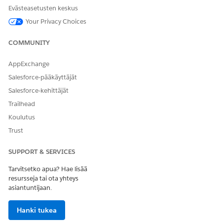
Pakottaa kenttätason suojauksen (FLS) vahvistuksen
Evästeasetusten keskus
Omnistudio-integrointitoimenpiteiden ja DataRaptorien
Your Privacy Choices
suorittamien SOQL-kyselyiden aikana.
COMMUNITY
AppExchange
RATKAISIKO TÄMÄ ARTIKKELI ONGELMASI?
Salesforce-pääkäyttäjät
Anna palautetta, jotta voimme kehittyä!
Salesforce-kehittäjät
Trailhead
Kyllä
Ei
Koulutus
Trust
SUPPORT & SERVICES
Tarvitsetko apua? Hae lisää
resursseja tai ota yhteys
asiantuntijaan.
Hanki tukea