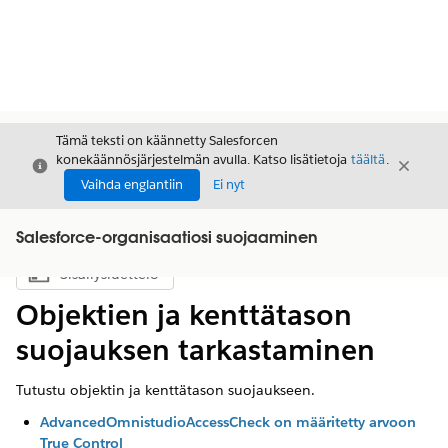
Tämä teksti on käännetty Salesforcen
konekäännösjärjestelmän avulla. Katso lisätietoja
täältä
.
Sulje
Sulje
Sulje
Vaihda englantiin
Ei nyt
Salesforce-organisaatiosi suojaaminen
Sisällysluettelo
Näytä sisällysluettelo
Objektien ja kenttätason
suojauksen tarkastaminen
Tutustu objektin ja kenttätason suojaukseen.
AdvancedOmnistudioAccessCheck on määritetty arvoon
True Control