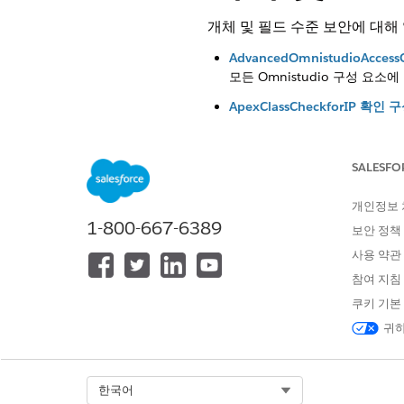
개체 및 필드 수준 보안에 대해
AdvancedOmnistudioAcces
모든 Omnistudio 구성 요소
ApexClassCheckforIP 확인 
Apex 클래스를 호출할 때 Omn
ApexClassCheck의 옴니 통합
SALESFO
Omnistudio 통합 절차 내에
True Control로 설정된 Enfo
개인정보
Omnistudio 통합 절차 및 Da
1-800-667-6389
보안 정책
EnableQueryWithFLS의 옴
사용 약관
Omnistudio 통합 절차 및 D
참여 지침
쿠키 기본
귀하
이 기사를 통해 문제를 해결했습니
개선을 위한 의견을 보내주세요.
Select Org
한국어