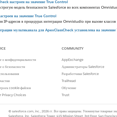
ck настроен на значение True Control
трогую модель безопасности Salesforce во всех компонентах Omnistu
строен на значение True Control
я IP-адресов в процедурах интеграции Omnistudio при вызове классов
грации мультиканала для ApexClassCheck установлена на значение 
лномочий класса Apex в процедурах интеграции Omnistudio.
грации мультиканала для EnforceDMFLSAndDataEncryption установл
RCE
COMMUNITY
опасности уровня поля маскировки данных (DMFLS) и Shield Platform 
е о конфиденциальности
AppExchange
грации мультиканала для EnableQueryWithFLS установлена на значе
 о безопасности
Администраторы Salesforce
сти поля (FLS) во время запросов SOQL, выполняемых процедурами инт
спользования
Разработчики Salesforce
частия
Trailhead
троек cookie-файлов
Обучение
РОБЛЕМУ?
r Privacy Choices
Trust
и стать лучше!
© salesforce.com, inc., 2026 гг. Все права защищены. Упомянутые товарные з
Salesforce, Inc. Salesforce Tower, 415 Mission Street, 3rd Floor, San Francis