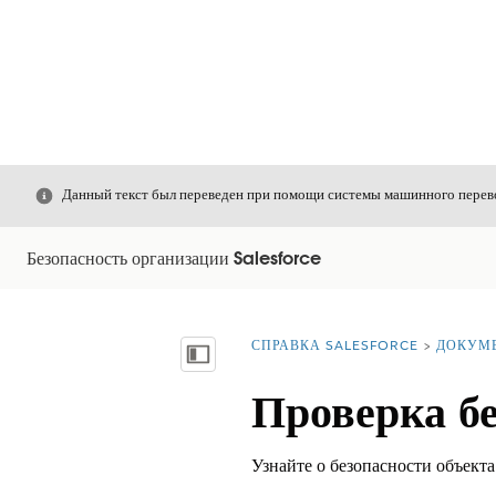
Закрыть
Данный текст был переведен при помощи системы машинного перево
Безопасность организации Salesforce
СПРАВКА SALESFORCE
ДОКУМ
Вы находитесь здесь:
Показать содержание
Проверка бе
Узнайте о безопасности объекта