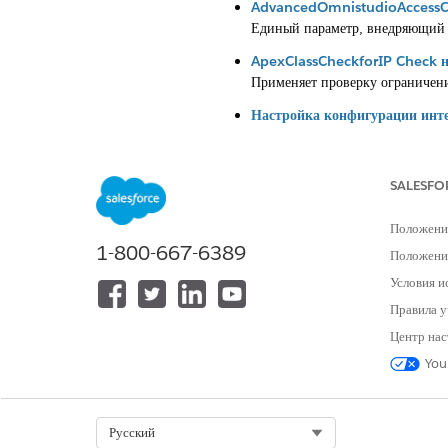
AdvancedOmnistudioAccessChe
Единый параметр, внедряющий с
ApexClassCheckforIP Check на
Применяет проверку ограничени
Настройка конфигурации инте
Внедряет строгую проверку по
Настройка конфигурации инте
SALESFO
Внедряет строгую проверку без
Omnistudio и DataRaptors.
Положени
Настройка конфигурации инте
1-800-667-6389
Положение
Применяет проверку безопасно
Условия и
Правила у
Центр нас
ЭТА СТАТЬЯ РЕШИЛА ВАШУ П
You
Оставьте свой отзыв, чтобы мы могл
Select Org
Русский