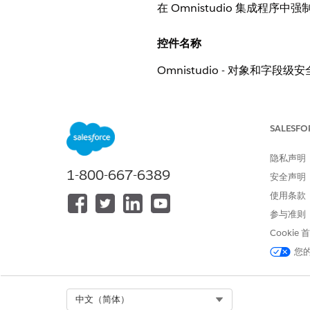
在 Omnistudio 集成程序中
控件名称
Omnistudio - 对象和字段
控制概览
SALESFO
在 Omnistudio 集成程
Omnistudio 组件访问权限如
隐私声明
1-800-667-6389
安全声明
描述
使用条款
在全方位集成配置自定义设置中启用时
参与准则
行用户的 Apex 类执行权限。
Cookie
您
推荐配置
在“设置”>“自定义设置”>“全方
Select Org
中文（简体）