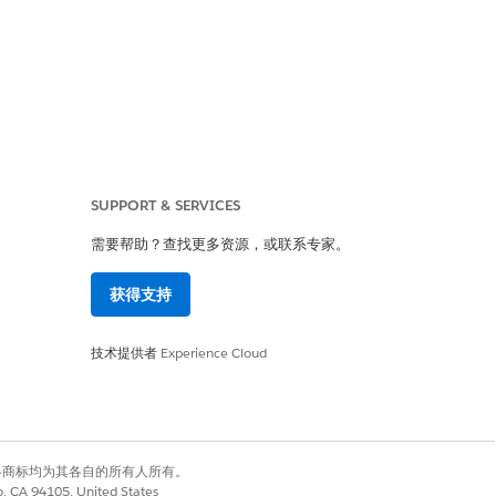
。
SUPPORT & SERVICES
执行授权的 Apex 类，而不管他们的
需要帮助？查找更多资源，或联系专家。
获得支持
他组件调用后端 Apex 逻辑之前验证运
技术提供者
Experience Cloud
“真”。
有权利。其他各商标均为其各自的所有人所有。
co, CA 94105, United States