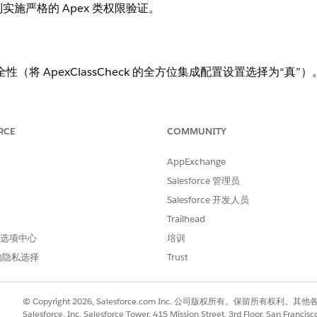
强制实施严格的 Apex 类权限验证。
级安全性（将 ApexClassCheck 的全方位集成配置设置选择为“真”）
RCE
COMMUNITY
序中强制实施严格的 Apex 类权限验证，确保用户只能通过低代码编排
何。
AppExchange
Salesforce 管理员
Salesforce 开发人员
，Omnistudio 会在允许集成程序、DataRaptors 或其
Trailhead
 首选项中心
培训
的隐私选择
Trust
位集成配置”中选择 ApexClass 的全方位集成配置设置检查设置为
© Copyright 2026, Salesforce.com Inc. 公司版权所有。保留所
Salesforce, Inc. Salesforce Tower, 415 Mission Street, 3rd Floor, San Francis