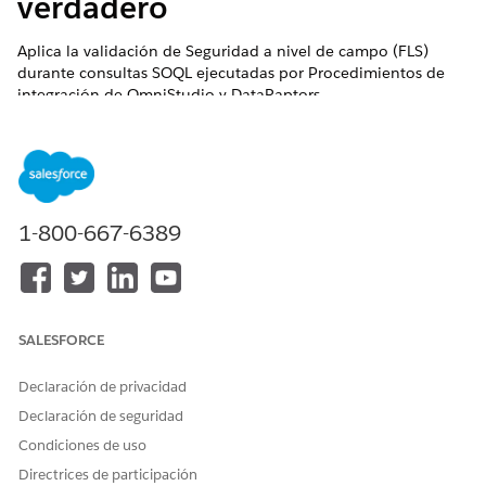
verdadero
Aplica la validación de Seguridad a nivel de campo (FLS)
durante consultas SOQL ejecutadas por Procedimientos de
integración de OmniStudio y DataRaptors.
Nombre de control
OmniStudio - Seguridad a nivel de objeto y campo
(Seleccionar Configuración de integración de Omni para
EnableQueryWithFLS establecida como 'Verdadero').
1-800-667-6389
Descripción general de control
Aplica la validación de Seguridad a nivel de campo (FLS)
durante consultas SOQL ejecutadas por Procedimientos de
SALESFORCE
integración de OmniStudio y DataRaptors, garantizando que
los usuarios solo puedan consultar campos que tienen
Declaración de privacidad
permiso explícito para leer a través de sus conjuntos de
perfiles/permisos.
Declaración de seguridad
Condiciones de uso
Descripción
Directrices de participación