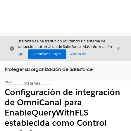
Este texto se ha traducido utilizando un sistema de
traducción automática de Salesforce. Más información
Cerrar
Cerrar
Cerrar
aquí
.
Cambiar a inglés
Ahora no
Proteger su organización de Salesforce
Índice de
Mostrar índice de materias
materias
Configuración de integración
de OmniCanal para
EnableQueryWithFLS
establecida como Control