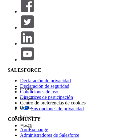
Filtros (0)
SELECCIONAR FILTROS
Agregar
Área de productos
Repercusión de función
SALESFORCE
Declaración de privacidad
Declaración de seguridad
English
Condiciones de uso
Directrices de participación
Français
Centro de preferencias de cookies
Deutsch
Sus opciones de privacidad
Edición
Italiano
COMMUNITY
日本語
AppExchange
Administradores de Salesforce