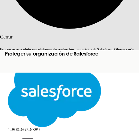
Buscar
Cerrar
Este texto se tradujo con el sistema de traducción automática de Salesforce. Obtenga más
Proteger su organización de Salesforce
Cambiar a inglés
Ahora no
detalles
aquí
.
Cerrar
Cerrar
1-800-667-6389