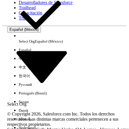
Desarrolladores de Salesforce
Trailhead
Experiencia
Capacitación
Trust
Español (México)
Borrar todo
Listo
Select Org
Español (México)
Español
中文（简体）
中文（繁體）
한국어
Русский
Português (Brasil)
Suomi
Select Org
Dansk
© Copyright 2026, Salesforce.com Inc. Todos los derechos
reservados. Las distintas marcas comerciales pertenecen a sus
Svenska
respectivos propietarios.
No hay resultados
Nederlands