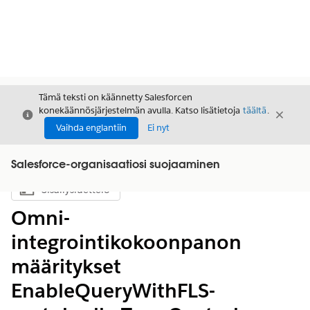
Tämä teksti on käännetty Salesforcen
konekäännösjärjestelmän avulla. Katso lisätietoja
täältä
.
Sulje
Sulje
Sulje
Vaihda englantiin
Ei nyt
Salesforce-organisaatiosi suojaaminen
Sisällysluettelo
Näytä sisällysluettelo
Omni-
integrointikokoonpanon
määritykset
EnableQueryWithFLS-