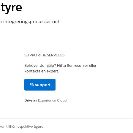
tyre
o-integreringsprocesser och
guration för EnableQueryWithFLS
SUPPORT & SERVICES
Behöver du hjälp? Hitta fler resurser eller
kontakta en expert.
Få support
o-integreringsprocesser och
ar behörighet att läsa genom sina
Drivs av
Experience Cloud
en tillhör respektive ägare.
studio dynamiskt sökfrågesträngar