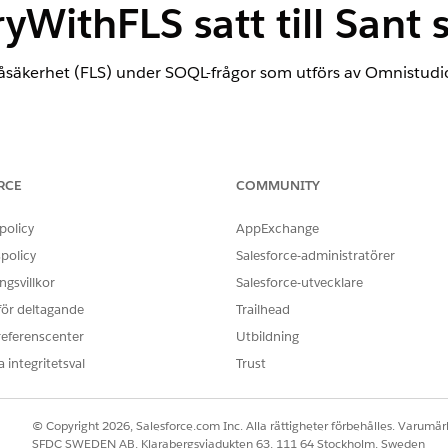
WithFLS satt till Sant s
ivåsäkerhet (FLS) under SOQL-frågor som utförs av Omnistudi
tnivåsäkerhet (Välj Konfiguration av Omni-integreringskonfi
RCE
COMMUNITY
policy
AppExchange
policy
Salesforce-administratörer
gsvillkor
Salesforce-utvecklare
ivåsäkerhet (FLS) under SOQL-frågor som utförs av Omnistudi
 för deltagande
Trailhead
ler att användare endast kan fråga fält som de uttryckligen h
referenscenter
Utbildning
gar.
 integritetsval
Trust
© Copyright 2026, Salesforce.com Inc. Alla rättigheter förbehålles. Varumärk
nställningar för Omni Integration Configuration ändrar Omni
SFDC SWEDEN AB, Klarabergsviadukten 63, 111 64 Stockholm, Sweden