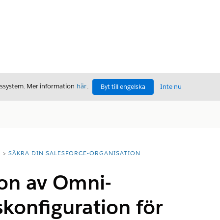
gssystem. Mer information
här
.
Byt till engelska
Inte nu
T
SÄKRA DIN SALESFORCE-ORGANISATION
ion av Omni-
skonfiguration för