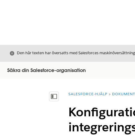
Stäng
Den här texten har översatts med Salesforces maskinöversättnin
Säkra din Salesforce-organisation
SALESFORCE-HJÄLP
DOKUMEN
Du är här:
Visa innehållsförteckning
Konfigurat
integrering