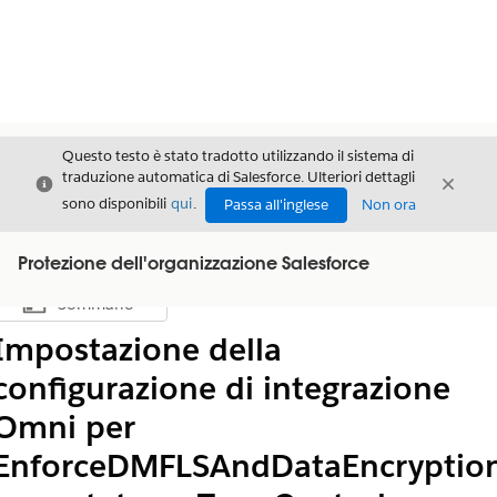
Questo testo è stato tradotto utilizzando il sistema di
traduzione automatica di Salesforce. Ulteriori dettagli
Chiudi
Chiud
Chiudi
sono disponibili
qui
.
Passa all'inglese
Non ora
Protezione dell'organizzazione Salesforce
Sommario
Mostra sommario
Impostazione della
configurazione di integrazione
Omni per
EnforceDMFLSAndDataEncryptio