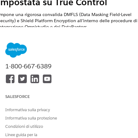
impostata su True Control
Impone una rigorosa convalida DMFLS (Data Masking Field-Level
ecurity) e Shield Platform Encryption all'interno delle procedure di
ntegrazione Omnistudio e dei DataRaptors.
Nome controllo
mnistudio - Protezione a livello di oggetto e di campo (Selezionar
Impostazione configurazione integrazione Omni per
EnforceDMFLSAndDataEncryption impostata su 'True').
1-800-667-6389
Panoramica sul controllo
Impone una rigorosa convalida DMFLS (Data Masking Field-Level
ecurity) e Shield Platform Encryption all'interno delle procedure di
SALESFORCE
ntegrazione Omnistudio e dei DataRaptors, assicurando che i camp
rittografati/mascherati rispettino le autorizzazioni utente anche
Informativa sulla privacy
tramite componenti low-code.
Informativa sulla protezione
Descrizione
Condizioni di utilizzo
uando è abilitato nelle impostazioni personalizzate di
Linee guida per la