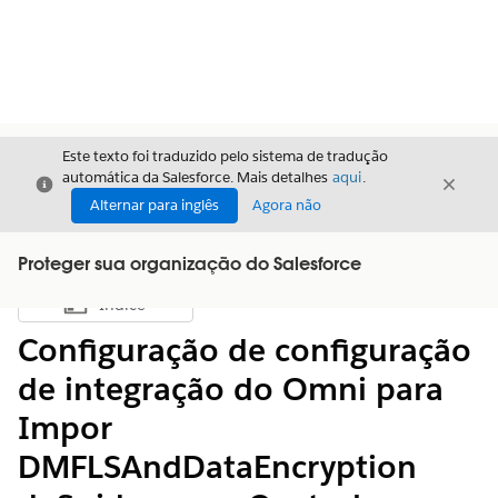
Este texto foi traduzido pelo sistema de tradução
automática da Salesforce. Mais detalhes
aqui
.
Fechar
Fecha
Fechar
Alternar para inglês
Agora não
Proteger sua organização do Salesforce
Índice
Mostrar índice
Configuração de configuração
de integração do Omni para
Impor
DMFLSAndDataEncryption