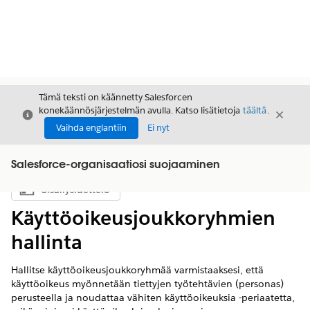
Tämä teksti on käännetty Salesforcen
konekäännösjärjestelmän avulla. Katso lisätietoja
täältä
.
Sulje
Sulje
Sulje
Vaihda englantiin
Ei nyt
Salesforce-organisaatiosi suojaaminen
Sisällysluettelo
Näytä sisällysluettelo
Käyttöoikeusjoukkoryhmien
hallinta
Hallitse käyttöoikeusjoukkoryhmää varmistaaksesi, että
käyttöoikeus myönnetään tiettyjen työtehtävien (personas)
perusteella ja noudattaa vähiten käyttöoikeuksia -periaatetta,