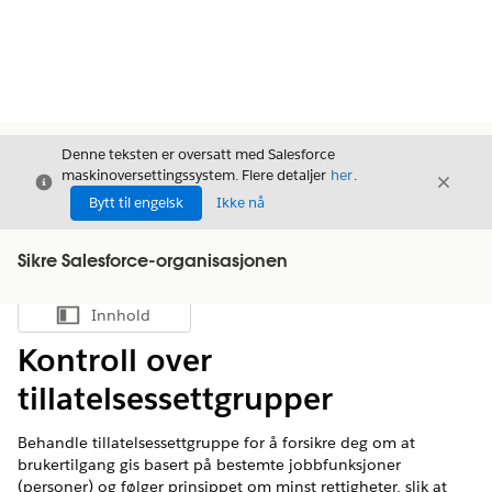
Denne teksten er oversatt med Salesforce
maskinoversettingssystem. Flere detaljer
her
.
Avslutt
Avslut
Avslutt
Bytt til engelsk
Ikke nå
Sikre Salesforce-organisasjonen
Innhold
Vis innholdsfortegnelse
Kontroll over
tillatelsessettgrupper
Behandle tillatelsessettgruppe for å forsikre deg om at
brukertilgang gis basert på bestemte jobbfunksjoner
(personer) og følger prinsippet om minst rettigheter, slik at