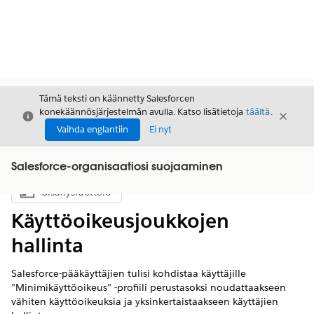
Tämä teksti on käännetty Salesforcen
konekäännösjärjestelmän avulla. Katso lisätietoja
täältä
.
Sulje
Sulje
Sulje
Vaihda englantiin
Ei nyt
Salesforce-organisaatiosi suojaaminen
Sisällysluettelo
Näytä sisällysluettelo
Käyttöoikeusjoukkojen
hallinta
Salesforce-pääkäyttäjien tulisi kohdistaa käyttäjille
”Minimikäyttöoikeus” -profiili perustasoksi noudattaakseen
vähiten käyttöoikeuksia ja yksinkertaistaakseen käyttäjien