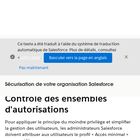
Ce texte a été traduit à l’aide du système de traduction
automatique de Salesforce. Plus de détails, consultez
Fermer
Ferme
<
cette page
.
Basculer vers la page en anglais
Fermer
Pas maintenant
Table des
Sécurisation de votre organisation Salesforce
Afficher la table des matières
matières
Contrôle des ensembles
d'autorisations
Pour appliquer le principe du moindre privilège et simplifier
la gestion des utilisateurs, les administrateurs Salesforce
doivent attribuer aux utilisateurs le profil « Accès minimal »