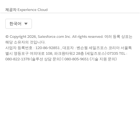
위험 영향 고려 사항
제공자
Experience Cloud
권한 집합에 정의된 사용자, 역할 및 설정 수에 따라 증가되는 위험
Select Org
한국어
위험이 높은 경우
© Copyright 2026, Salesforce.com Inc. All rights reserved. 여러 등록 상표는
해당 소유자의 것입니다.
다단계 인증(MFA) 및 실시간 이벤트 모니터링의 부재로 인해 위험
사업자 등록번호 : 120-86-92851 , 대표자 : 벤슨웡 세일즈포스 코리아 서울특
이 크게 증대되며, 이로 인해 손상된 계정이 경고를 트리거하지 않
별시 영등포구 여의대로 108, 파크원타워2 28층 (세일즈포스) 07335 TEL :
고 과도한 권한을 활용할 수 있습니다.
080-822-1378 (솔루션 상담 문의) | 080-805-9651 (기술 지원 문의)
또한 자동화된 액세스 검토가 없고 제로 기준선 프로필을 적용하지
못하면 "권한 크리프"가 숨겨지고 지속적으로 유지되므로 사용자의
비즈니스 요구가 변경된 후에 높은 위험 관리 격차가 넓게 열립니
다.
낮은 위험 또는 비위험
Salesforce Shield 이벤트 모니터링 및 트랜잭션 보안 정책을 구현
하면 사용자에게 할당된 권한과 상관없이 대량 데이터 내보내기와
같은 고위험 작업을 감지하고 차단할 수 있습니다.
또한 MFA를 적용하고 세션 기반 권한 집합을 사용하면 확대된 권한
이 엄격하게 필요한 경우 및 확인된 ID 아래에서만 활성화되므로 정