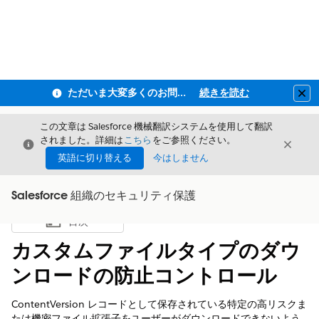
ただいま大変多くのお問い合わせをいただいており、ご連絡までにお時間を頂戴しております
続きを読む
Clo
この文章は Salesforce 機械翻訳システムを使用して翻訳
されました。詳細は
こちら
をご参照ください。
閉じる
閉じ
閉じる
英語に切り替える
今はしません
Salesforce 組織のセキュリティ保護
目次
目次を表示
カスタムファイルタイプのダウ
ンロードの防止コントロール
ContentVersion レコードとして保存されている特定の高リスクま
たは機密ファイル拡張子をユーザーがダウンロードできないよう