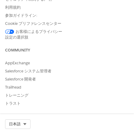
利用規約
推奨設定
参加ガイドライン:
[ファイルのアップロードおよびダウンロード] セキュリティ設定
Cookie プリファレンスセンター
ページで、[
編集]
をクリックし、[
Download custom file types
お客様によるプライバシー
as attachment
(カスタムファイルの種類を添付ファイルとしてダ
設定の選択肢
ウンロード)] を選択します。.exe、.scr、.zip、.bat、または会社
がポリシー違反とみなすその他の機密ファイルの種類など、リス
COMMUNITY
クの高い拡張子を含むカスタムリストを定義します。
AppExchange
セキュリティへの影響
Salesforce システム管理者
攻撃者や内部関係者が Salesforce が支援するユーザーセッション
Salesforce 開発者
を使用して、ファイルのダウンロードメカニズムを介してマルウ
ェアのペイロード、機密ドキュメント、その他の規制対象データ
Trailhead
を盗み出すリスクを軽減します。
トレーニング
トラスト
ビジネスへの影響
内部および外部のデータ処理ポリシーへのコンプライアンスを維
持し、ドキュメントアクセスの職務の分離をサポートし、許可さ
Select Org
日本語
れたファイルタイプのコアドキュメントワークフローを中断する
ことなく公開を制限します。