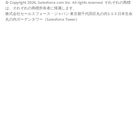
© Copyright 2026, Salesforce.com Inc. All rights reserved. それぞれの商標
は、それぞれの商標所有者に帰属します。
設定されていない場合のセキュリティリスク
株式会社セールスフォース・ジャパン 東京都千代田区丸の内1-1-3 日本生命
丸の内ガーデンタワー（Salesforce Tower）
顧客のファイルの種類を添付ファイルとして無制限にダウンロー
ドすることで、未承認のユーザーや侵害されたアカウントが機密
ファイルや高リスクのファイルを取得できます。これにより、デ
ータの持ち出しやマルウェアの配布が発生する可能性が高くなり
ます。
脅威のシナリオ
機密ファイルの種類が不正に取得され、データ持ち出しのリスク
が高まるリスク。たとえば、内部関係者や侵害された外部パート
ナーが、適切に監査されたドキュメント管理システムではなく、
Salesforce UI を使用して機密契約、設計、PHI を含むアーカイブ
をダウンロードします。
推定 CVSS スコア範囲
重大 (9.0 ～ 10.0)。
リスクの影響に関する考慮事項