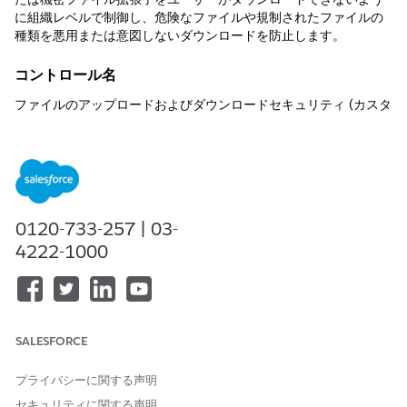
に組織レベルで制御し、危険なファイルや規制されたファイルの
種類を悪用または意図しないダウンロードを防止します。
コントロール名
ファイルのアップロードおよびダウンロードセキュリティ (カスタ
ムファイル形式のダウンロードを防止)
制御の概要
ContentVersion レコードとして保存されている特定の高リスクま
たは機密ファイル拡張子をユーザーがダウンロードできないよう
0120-733-257 | 03-
に組織レベルで制御し、危険なファイルや規制されたファイルの
種類を悪用または意図しないダウンロードを防止します。
4222-1000
説明
有効にすると、Salesforce はダウンロード時にファイル拡張子を
確認し、その種別が [ファイルのアップロードおよびダウンロード
SALESFORCE
のセキュリティ] で定義された制限リストに含まれている場合はア
クセスを拒否します。これは、レコード、関連リスト、
プライバシーに関する声明
Experience Cloud ポータルに添付されたファイルに適用されま
セキュリティに関する声明
す。