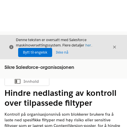
Denne teksten er oversatt med Salesforce
maskinoversettingssystem. Flere detaljer
her
.
Avslutt
Avslut
Avslutt
Bytt til engelsk
Ikke nå
Sikre Salesforce-organisasjonen
Innhold
Vis innholdsfortegnelse
Hindre nedlasting av kontroll
over tilpassede filtyper
Kontroll på organisasjonsnivå som blokkerer brukere fra å
laste ned spesifikke filtyper med høy risiko eller sensitive
filtyper som er lagret som ContentVersion-poster, for å hindre