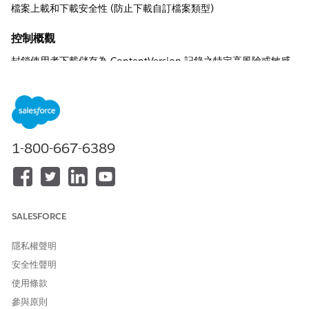
檔案上載和下載安全性 (防止下載自訂檔案類型)
控制概觀
封鎖使用者下載儲存為 ContentVersion 記錄之特定高風險或敏感
檔案副檔名的組織層級控制項,以防止不當下載危險或受監管檔案類
型。
描述
啟用時,Salesforce 會在下載時檢查檔案副檔名,如果類型在「檔案上
1-800-667-6389
載與下載安全性」下定義的受限制清單中,則會拒絕存取。這適用於
附加至記錄、相關清單和 Experience Cloud 入口網頁的檔案。
建議組態
SALESFORCE
在「檔案上載和下載安全性設定」頁面上,按一下「
編輯
」,然後選取
「
下載自訂檔案類型作為附件
」。定義自訂清單,其中包含高風險副
隱私權聲明
檔名,例如 .exe、.scr、.zip、.bat 或貴公司考慮的其他敏感檔案類
型。
安全性聲明
使用條款
安全性影響
參與原則