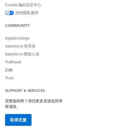
減少攻擊者或內部人員可以使用 Salesforce 支援的使用者工作階段
Cookie 偏好設定中心
來透過檔案下載機制篩選惡意軟體裝載、敏感文件或其他受監管資
您的隱私選擇
料的風險。
COMMUNITY
業務影響
協助維護內部與外部資料處理原則的合規性、支援分隔文件存取的
AppExchange
職務,並限制公開,而不會中斷允許檔案類型的核心文件工作流程。
Salesforce 管理員
Salesforce 開發人員
未設定安全性風險
Trailhead
無限制地將客戶檔案類型下載為附件,可讓未經授權的使用者或入侵
訓練
的帳戶提取敏感或高風險檔案,進而增加資料外洩和惡意軟體散佈的
可能性。
Trust
威脅情況
SUPPORT & SERVICES
敏感檔案類型遭到未經授權檢取的風險,進而增加資料外洩的風險。
需要協助嗎？尋找更多資源或與專
例如,內部或入侵的外部合作夥伴會透過 Salesforce UI 下載機密契
家連線。
約、設計或包含 PHI 的封存,而非正確稽核的文件管理系統。
取得支援
估計 CVSS 分數範圍