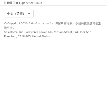
嚴重 (9.0–10.0)。
技術提供者
Experience Cloud
風險影響考量事項
Select Org
中文（繁體）
與廣泛的檔案共用權限、多個外部入口網頁或高價值的資料資產結
© Copyright 2026, Salesforce.com Inc. 保留所有權利。各個商標屬於其個別
合時,影響最大;公司必須針對特定檔案類型平衡安全性與合法的業務
擁有者。
使用個案。
Salesforce, Inc. Salesforce Tower, 415 Mission Street, 3rd Floor, San
Francisco, CA 94105, United States
風險愈高時機
Experience Cloud 入口網頁或外部社群允許存取檔案、許多使用者
擁有廣泛的「檢視所有檔案」類似權限,或者您將敏感專案、設計或
受監管資料儲存為附件。
低度風險時機
檔案共用僅限於內部使用者,敏感資料會儲存在 Salesforce 之外,且
檔案物件已有嚴格的共用規則和監視。
業務與整合考量事項
針對儲存敏感或高風險檔案的任何組織必須有。確定封鎖類型的清
單符合您的 DLP 與資訊安全性原則,並在 Sandbox 中測試變更,以