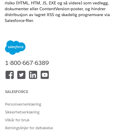
risiko (HTML, HTM, JS, EXE og så videre) som vedlegg,
dokumenter eller ContentVersion-poster, og hindrer
distribusjon av lagret XSS og skadelig programvare via
Salesforce-filer.
Navn på kontroll
Filopplastings- og nedlastingssikkerhet (Hindre opplasting av
vedlegg med filer av typen høy risiko)
Oversikt over kontroll
1-800-667-6389
Blokkerer opplasting av kjørbare filtyper og filtyper med høy
risiko (HTML, HTM, JS, EXE og så videre) som vedlegg,
dokumenter eller ContentVersion-poster, og hindrer
distribusjon av lagret XSS og skadelig programvare via
SALESFORCE
Salesforce-filer.
Personvernerklæring
Beskrivelse
Sikkerhetserklæring
Organisasjonsomfattende innstilling i Oppsett>Sikkerhet>Fil
Vilkår for bruk
Last opp og Last ned Sikkerhet filtrerer filtyper ved opplasting.
Støtter blokkering av HTML-opplastinger spesielt for
Retningslinjer for deltakelse