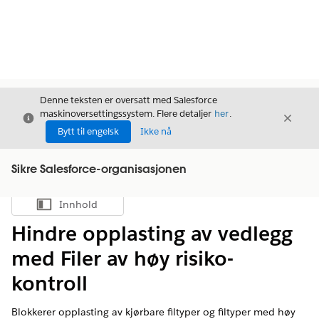
Denne teksten er oversatt med Salesforce
maskinoversettingssystem. Flere detaljer
her
.
Avslutt
Avslut
Avslutt
Bytt til engelsk
Ikke nå
Sikre Salesforce-organisasjonen
Innhold
Vis innholdsfortegnelse
Hindre opplasting av vedlegg
med Filer av høy risiko-
kontroll
Blokkerer opplasting av kjørbare filtyper og filtyper med høy