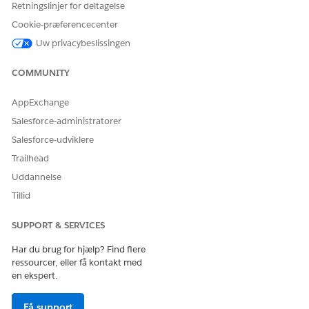
Retningslinjer for deltagelse
LØSTE DENNE ARTIKEL DIT PROBLEM?
Giv os besked, så vi kan forbedre os!
Cookie-præferencecenter
Uw privacybeslissingen
Ja
Nej
COMMUNITY
AppExchange
Salesforce-administratorer
Salesforce-udviklere
Trailhead
Uddannelse
Tillid
SUPPORT & SERVICES
Har du brug for hjælp? Find flere
ressourcer, eller få kontakt med
en ekspert.
Få support