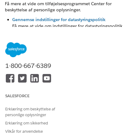
Få mere at vide om tilføjelsesprogrammet Center for
beskyttelse af personlige oplysninger.
Gennemse indstillinger for datastyringspolitik
Få mere at vide om indstillinger for datastyringspolitik.
Rensningskontrol for daglig bevarelse af butik
Fjerner automatisk udløbne registreringer fra
bevarelsesbutikken dagligt og håndhæver dataminimering
ved at fjerne data, der har overskredet den definerede
bevarelsesperiode, fra politikker for Center for beskyttelse
1-800-667-6389
af personlige oplysninger.
Samtykkebegivenhedsstreamkontrol
Streams i nærheden af begivenheder i realtid, når
samtykkerelaterede felter ændres, hvilket giver et
SALESFORCE
reviderbart feed af samtykkeopdateringer, som
downstream-systemer kan abonnere på for rettidig
Erklæring om beskyttelse af
håndhævelse af fortrolighedsvalg.
personlige oplysninger
Erklæring om sikkerhed
Vilkår for anvendelse