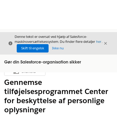
Denne tekst er oversat ved hjælp af Salesforce-
maskinoversættelsessystem. Du finder flere detaljer
her
.
Luk
Luk
Luk
Skift til engelsk
Ikke nu
Gør din Salesforce-organisation sikker
Indhold
Vis indholdsfortegnelse
Gennemse
tilføjelsesprogrammet Center
for beskyttelse af personlige
oplysninger