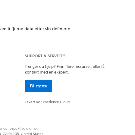
d å fjerne data etter sin definerte
rbar feed med samtykkeoppdateringer som
SUPPORT & SERVICES
Trenger du hjelp? Finn flere ressurser, eller få
kontakt med en ekspert.
Få støtte
Ja
Nei
Levert av
Experience Cloud
r de respektive eierne.
co, CA 94105, United States