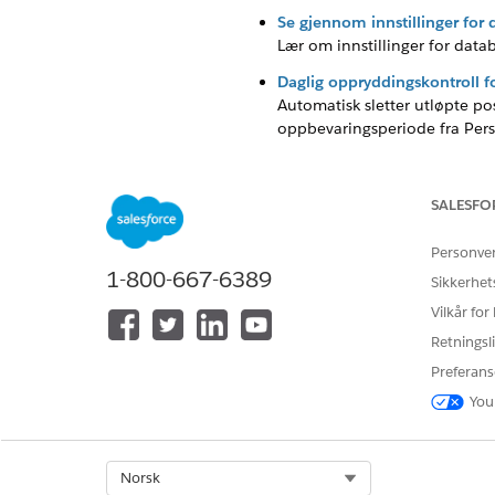
Se gjennom innstillinger for
Lær om innstillinger for data
Daglig oppryddingskontroll f
Automatisk sletter utløpte po
oppbevaringsperiode fra Pers
Samtykkehendelsesstrømkont
Strømmer i nærheten av sannt
SALESFO
nedstrøms systemer kan abonn
Personve
1-800-667-6389
Sikkerhet
Vilkår for
HJALP DENNE ARTIKKELEN MED 
Retningsli
La oss få vite det slik at vi kan fo
Preferans
You
Select Org
Norsk