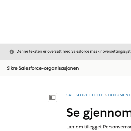
Avslutt
Denne teksten er oversatt med Salesforce maskinoversettingssyste
Sikre Salesforce-organisasjonen
SALESFORCE HJELP
DOKUMENT
Du er her:
Vis innholdsfortegnelse
Se gjennom 
Lær om tillegget Personverns