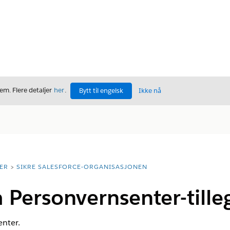
m. Flere detaljer
her
.
Bytt til engelsk
Ikke nå
ER
SIKRE SALESFORCE-ORGANISASJONEN
Personvernsenter-tille
enter.