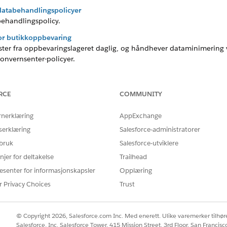
 databehandlingspolicyer
behandlingspolicy.
or butikkoppbevaring
ster fra oppbevaringslageret daglig, og håndhever dataminimering ve
onvernsenter-policyer.
roll
idshendelser når samtykkerelaterte felt endres, og gir en revide
RCE
COMMUNITY
ere på for rettidig håndheving av personvernvalg.
rnerklæring
AppExchange
serklæring
Salesforce-administratorer
 bruk
Salesforce-utviklere
Å LØSE PROBLEMET DITT?
njer for deltakelse
Trailhead
rbedre!
esenter for informasjonskapsler
Opplæring
r Privacy Choices
Trust
© Copyright 2026, Salesforce.com Inc. Med enerett. Ulike varemerker tilhøre
Salesforce, Inc. Salesforce Tower, 415 Mission Street, 3rd Floor, San Francis