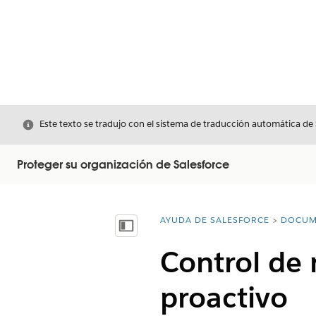
Cerrar
Este texto se tradujo con el sistema de traducción automática de
Proteger su organización de Salesforce
AYUDA DE SALESFORCE
DOCUM
Usted está aquí:
Mostrar índice de materias
Control de 
proactivo