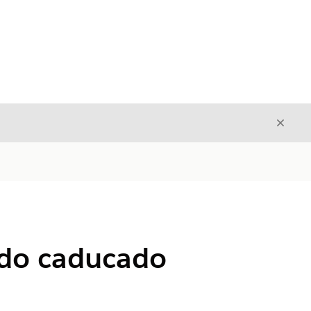
Cerrar
Cerrar
cado caducado