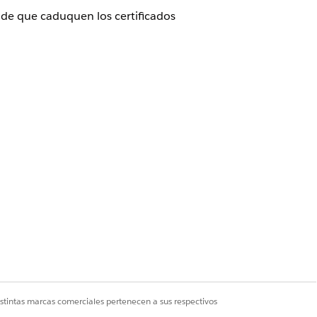
 de que caduquen los certificados
 de que caduquen los certificados
 de un conjunto de permisos a
ctura.
istintas marcas comerciales pertenecen a sus respectivos