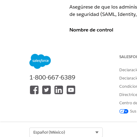
Asegúrese de que los administ
de seguridad (SAML, Identity,
Nombre de control
Notificación de certificado c
Descripción general de contr
SALESFO
Asegúrese de que los administ
Declaraci
1-800-667-6389
de seguridad (SAML, Identity,
Declaraci
Condicio
Descripción
Directric
Centro de
Asigna el permiso del sistema
administradores del sistema 
Sus
Configuración recomendada
Select Org
Español (México)