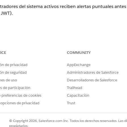
radores del sistema activos reciben alertas puntuales antes
 JWT).
aducado proactiva
ol
RCE
COMMUNITY
radores del sistema activos reciben alertas puntuales antes
ón de privacidad
AppExchange
 JWT).
ón de seguridad
Administradores de Salesforce
nes de uso
Desarrolladores de Salesforce
es de participación
Trailhead
 preferencias de cookies
Capacitación
 "Recibir notificación de caducidad de certificado" a través
designados responsables del mantenimiento de la infraestru
 opciones de privacidad
Trust
© Copyright 2026, Salesforce.com Inc. Todos los derechos reservados. Las d
propietarios.