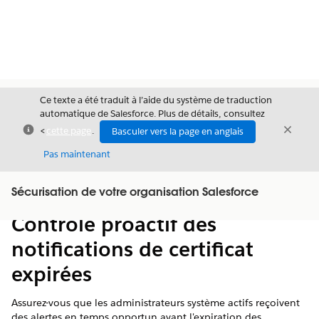
Ce texte a été traduit à l’aide du système de traduction
automatique de Salesforce. Plus de détails, consultez
Fermer
Ferme
<
cette page
.
Basculer vers la page en anglais
Fermer
Pas maintenant
Table des
Sécurisation de votre organisation Salesforce
Afficher la table des matières
matières
Contrôle proactif des
notifications de certificat
expirées
Assurez-vous que les administrateurs système actifs reçoivent
des alertes en temps opportun avant l'expiration des