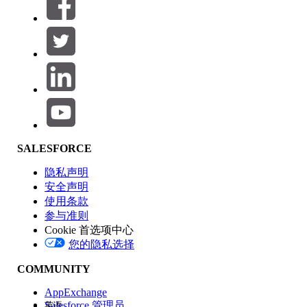
筛选器 (0)
选择筛选器
添加
产品区域
SALESFORCE
功能影响
隐私声明
安全声明
使用条款
参与准则
Cookie 首选项中心
版本
您的隐私选择
COMMUNITY
AppExchange
Salesforce 管理员
英语