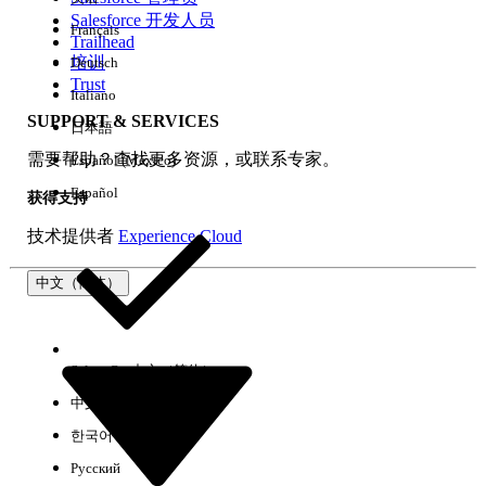
Salesforce 开发人员
Français
体验
Trailhead
培训
Deutsch
Trust
Italiano
SUPPORT & SERVICES
日本語
全部清除
完成
需要帮助？查找更多资源，或联系专家。
Español (México)
Español
获得支持
技术提供者
Experience Cloud
中文（简体）
Select Org
中文（简体）
中文（繁体）
한국어
Русский
没有结果