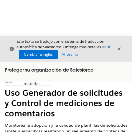
Este texto se tradujo con el sistema de traducción
automática de Salesforce. Obtenga más detalles
aquí
.
Cerrar
Cerrar
Cerrar
Cambiar a inglés
Ahora no
Proteger su organización de Salesforce
Índice de
Mostrar índice de materias
materias
Uso Generador de solicitudes
y Control de mediciones de
comentarios
Monitorea la adopción y la calidad de plantillas de solicitudes
Einstein específicas realizando un seguimiento de conteos de