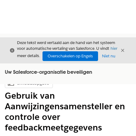
Deze tekst werd vertaald aan de hand van het systeem
voor automatische vertaling van Salesforce. U vindt
hier
Sluiten
Sluite
Sluiten
meer details.
Overschakelen op Engels
Niet nu
Uw Salesforce-organisatie beveiligen
Inhoudsopgave
Inhoudsopgave weergeven
Gebruik van
Aanwijzingensamensteller en
controle over
feedbackmeetgegevens