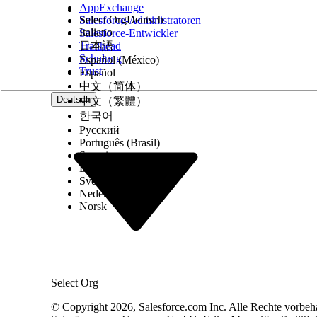
AppExchange
Select Org
Deutsch
Salesforce-Administratoren
Bedrohungsszenarien
Italiano
Salesforce-Entwickler
Trailhead
日本語
Ohne eine regelmäßige Sicherung führt ein katas
Schulung
Español (México)
durch eine Buggy-Drittanbieterintegration ausgelö
Trust
Español
中文（简体）
API-Auftrag, was zu Datenverlust führt.
Deutsch
中文（繁體）
한국어
Geschätzter CVSS-Bewertungsbereich
Русский
Português (Brasil)
Hoch (7,0–8,9).
Suomi
Dansk
Überlegungen zu Risikoauswirkungen
Svenska
Nederlands
Norsk
Das Risiko für Organisationen mit sensiblen Date
Höheres Risiko, wenn
Sensible Daten werden ohne Sicherung in Salesfor
Select Org
Geringes oder kein Risiko, wenn
© Copyright 2026, Salesforce.com Inc. Alle Rechte vorbeh