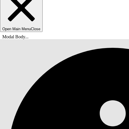
Open Main Menu
Close
Modal Body...
Sie befinden sich hier:
Salesforce-Hilfe
Dokumente
Schützen Ihrer Salesforce-Organisation