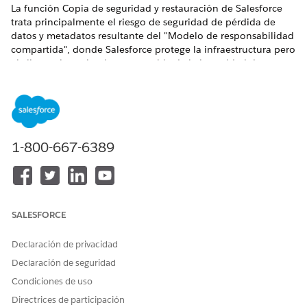
La función Copia de seguridad y restauración de Salesforce
trata principalmente el riesgo de seguridad de pérdida de
datos y metadatos resultante del "Modelo de responsabilidad
compartida", donde Salesforce protege la infraestructura pero
el cliente sigue siendo responsable de la integridad de sus
propios registros.
Nombre de control
Copia de seguridad y restauración de Salesforce
(complemento) - Servicio
1-800-667-6389
Configuración recomendada
Configure y active Copia de seguridad para datos y metadatos
de producción y sandbox, con configuración de alerta y copia
SALESFORCE
de seguridad periódica programada.
Declaración de privacidad
Descripción general de control
Declaración de seguridad
Configure Copia de seguridad y restauración de Salesforce
Condiciones de uso
para las siguientes áreas:
Directrices de participación