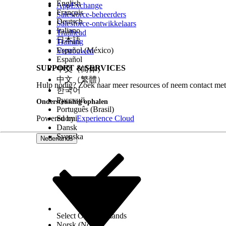
English
AppExchange
Français
Zonder een periodieke back-up is er sprake van ee
Salesforce-beheerders
Deutsch
Salesforce-ontwikkelaars
(trapsgewijze gegevensbeschadiging) die wordt gea
Italiano
Trailhead
Delete" (permanente verwijdering) via een Bulk-API
日本語
Training
Español (México)
Vertrouwen
Geschatte CVSS-scorebereik
Español
SUPPORT & SERVICES
中文（简体）
中文（繁體）
Hoog (7,0–8,9).
Hulp nodig? Zoek naar meer resources of neem contact met
한국어
Русский
Ondersteuning ophalen
Overwegingen bij risico-impact
Português (Brasil)
Powered by
Suomi
Experience Cloud
Risico's nemen toe voor organisaties met gevoelig
Dansk
batchtaken.
Svenska
Nederlands
Hoger risico wanneer
Gevoelige gegevens worden zonder back-up opgesl
Laag of geen risico wanneer
Select Org
Nederlands
Deze controle kan als laag risico worden bescho
Norsk (Noors)