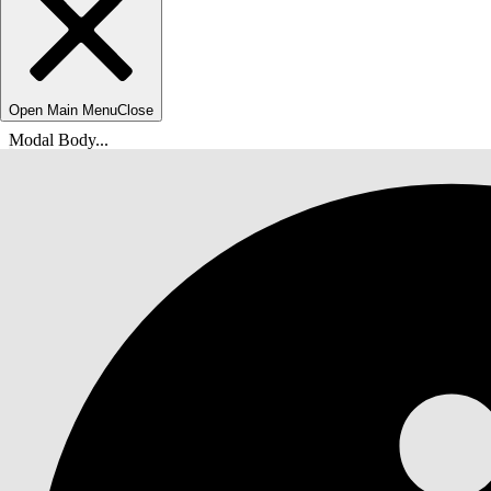
Open Main Menu
Close
Modal Body...
U bent hier:
Help van Salesforce
Documenten
Uw Salesforce-organisatie beveiligen