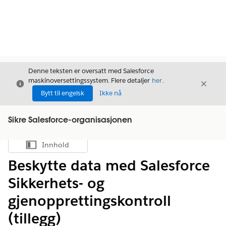
Denne teksten er oversatt med Salesforce
maskinoversettingssystem. Flere detaljer
her
.
Avslutt
Avslut
Avslutt
Bytt til engelsk
Ikke nå
Sikre Salesforce-organisasjonen
Innhold
Vis innholdsfortegnelse
Beskytte data med Salesforce
Sikkerhets- og
gjenopprettingskontroll
(tillegg)