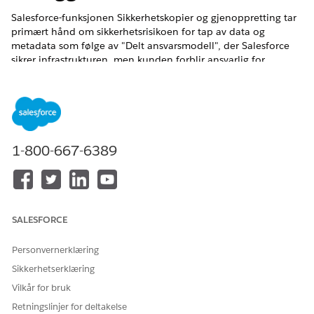
Salesforce-funksjonen Sikkerhetskopier og gjenoppretting tar
primært hånd om sikkerhetsrisikoen for tap av data og
metadata som følge av "Delt ansvarsmodell", der Salesforce
sikrer infrastrukturen, men kunden forblir ansvarlig for
integriteten til sine egne poster.
Navn på kontroll
Salesforce-sikkerhetskopiering og -gjenoppretting (tillegg) -
Service
1-800-667-6389
Anbefalt konfigurasjon
Konfigurer og aktiver Sikkerhetskopier for produksjon og
Sandbox-data og metadata med planlagt oppsett for
SALESFORCE
periodisk sikkerhetskopiering og varsler.
Personvernerklæring
Oversikt over kontroll
Sikkerhetserklæring
Konfigurer Salesforce-sikkerhetskopier og -gjenoppretting for
Vilkår for bruk
følgende områder:
Retningslinjer for deltakelse
Produksjonsdata og metadata