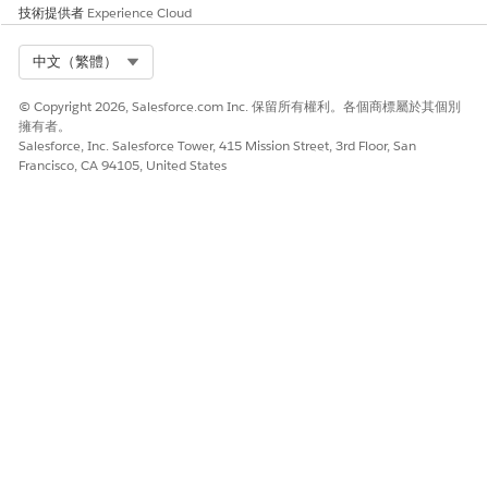
技術提供者
Experience Cloud
建議的補救措施
實作原則以限制推送裝載中的敏感資料,並將應用程式設定為針對顯
Select Org
中文（繁體）
示在系統層級鎖定畫面上的通知使用一般預留位置。
© Copyright 2026, Salesforce.com Inc. 保留所有權利。各個商標屬於其個別
安全性健康檢閱指南
擁有者。
Salesforce, Inc. Salesforce Tower, 415 Mission Street, 3rd Floor, San
遵循以保護傳訊原則的安全性,以便推送通知僅作為訊號機制,而非敏
Francisco, CA 94105, United States
感資料或密碼加密的主要傳輸。
另請參照：
傳送行動推送通知
行動通知概觀
此文章是否解決您的問題？
請讓我們知道，以便我們改進！
是
否