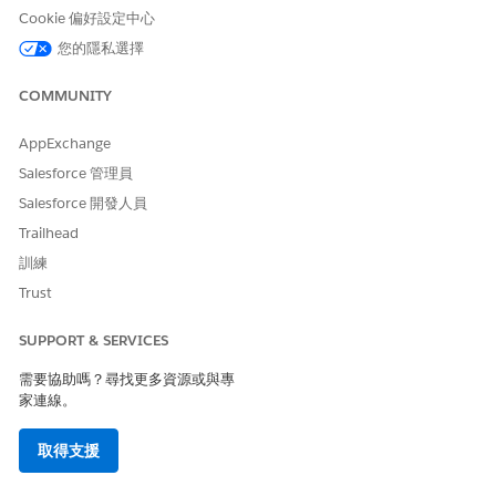
估計 CVSS 分數範圍
Cookie 偏好設定中心
高 (7.0–8.9)。
您的隱私選擇
風險影響考量事項
COMMUNITY
無法保護通知內容的安全性,會導致敏感資訊的機密性遭到違規,可能
AppExchange
導致身分竊取、接管帳戶或不遵循資料隱私權法規。
Salesforce 管理員
風險愈高時機
Salesforce 開發人員
當通知裝載包含個人可識別資訊,或當應用程式未遮蔽訊息預覽時,當
Trailhead
裝置保持鎖定狀態時,風險層級會增加。
訓練
Trust
低度風險時機
如果應用程式僅傳送需要使用者在應用程式內驗證才能檢視實際敏
SUPPORT & SERVICES
感內容的一般 pins,或將端對端加密套用至裝載,則會降低風險。
需要協助嗎？尋找更多資源或與專
家連線。
業務與整合考量事項
建立這些原則需要後端通知伺服器與行動作業系統 API 之間的協調,
取得支援
這可能會影響使用者參與度量和重要警示的時間。