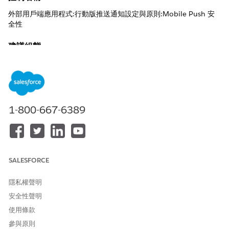
外部用戶端應用程式:行動版推送通知設定與原則:Mobile Push 安
全性
建議組態
設定行動應用程式的推送通知。
控制概觀
此控制項會透過管理通知服務所使用的內容、加密和傳送通訊協定,
1-800-667-6389
建立安全的結構,以將頻外警示傳輸至行動裝置。
未設定安全性風險
缺少定義的推送通知原則會增加透過在鎖定的裝置畫面上顯示的純
SALESFORCE
文字裝載或透過不安全傳送管道攔截的敏感資料洩漏可能性。
威脅情況
隱私權聲明
安全性聲明
未經授權的個人可以直接從裝置鎖定畫面檢視敏感交易詳細資料或
多因素驗證碼,而不需要對手機進行實體驗證。
使用條款
參與原則