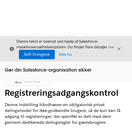
Denne tekst er oversat ved hjælp af Salesforce-
maskinoversættelsessystem. Du finder flere detaljer
her
.
Luk
Luk
Luk
Skift til engelsk
Ikke nu
Gør din Salesforce-organisation sikker
Indhold
Vis indholdsfortegnelse
Registreringsadgangskontrol
Denne indstilling håndhæver en obligatorisk privat
delingsmodel for ikke-godkendte brugere, så de kun kan få
adgang til registreringer, der specifikt er delt med dem
gennem dedikerede delingsregler for gæstebrugere.