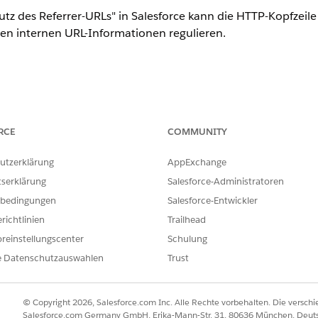
z des Referrer-URLs" in Salesforce kann die HTTP-Kopfzeile 
en internen URL-Informationen regulieren.
RCE
COMMUNITY
erweisungsrichtlinie): Wählen Sie "strict-origin-when-cross-origin" 
utzerklärung
AppExchange
tserklärung
Salesforce-Administratoren
e "Sitzungseinstellungen" im Abschnitt "Schutz des Referre
bedingungen
Salesforce-Entwickler
aus und legen Sie
HTTP Referrer Policy
auf
strict-origin-when
richtlinien
Trailhead
reinstellungscenter
Schulung
e Datenschutzauswahlen
Trust
rer URL Protection" (Schutz des Referrer-URLs) in Salesforc
rrer-Policy" (Referrer-Richtlinie) die Menge der internen URL
© Copyright 2026, Salesforce.com Inc. Alle Rechte vorbehalten. Die versch
werden, wenn ein Benutzer auf einen Link klickt oder eine 
Salesforce.com Germany GmbH, Erika-Mann-Str. 31, 80636 München, Deut