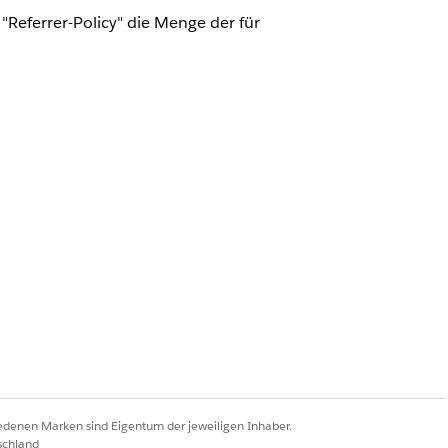
"Referrer-Policy" die Menge der für
(strikter-ursprung-wenn-
r-URLs" die Option
HTTP-Header für
-cross-origin
fest.
e (unter "Sitzungseinstellungen")
-Informationen regulieren, die für
iedenen Marken sind Eigentum der jeweiligen Inhaber.
Ressource lädt. Durch Auswahl einer
schland