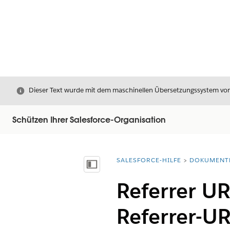
Schließen
Dieser Text wurde mit dem maschinellen Übersetzungssystem von S
Schützen Ihrer Salesforce-Organisation
SALESFORCE-HILFE
DOKUMENT
Sie befinden sich hier:
Inhalt anzeigen
Referrer UR
Referrer-UR