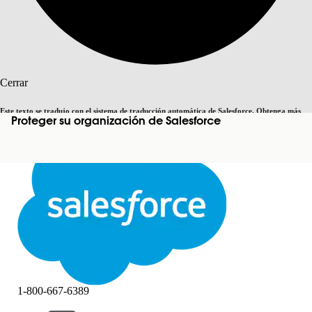
Buscar
Cerrar
Este texto se tradujo con el sistema de traducción automática de Salesforce. Obtenga más
Proteger su organización de Salesforce
Cambiar a inglés
Ahora no
detalles
aquí
.
Cerrar
Cerrar
1-800-667-6389