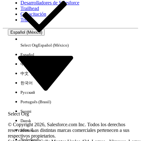
Desarrolladores de Salesforce
Trailhead
Experiencia
Capacitación
Trust
Español (México)
Borrar todo
Listo
Select Org
Español (México)
Español
中文（简体）
中文（繁體）
한국어
Русский
Português (Brasil)
Suomi
Select Org
Dansk
© Copyright 2026, Salesforce.com Inc. Todos los derechos
reservados. Las distintas marcas comerciales pertenecen a sus
Svenska
respectivos propietarios.
No hay resultados
Nederlands