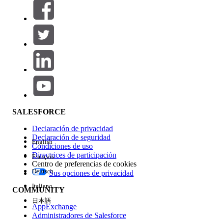
Filtros (0)
SELECCIONAR FILTROS
Agregar
Área de productos
Repercusión de función
SALESFORCE
Declaración de privacidad
Declaración de seguridad
English
Condiciones de uso
Directrices de participación
Français
Centro de preferencias de cookies
Deutsch
Sus opciones de privacidad
Edición
Italiano
COMMUNITY
日本語
AppExchange
Administradores de Salesforce