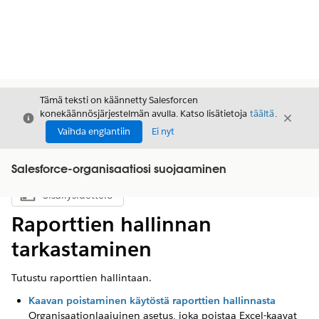
Tämä teksti on käännetty Salesforcen
konekäännösjärjestelmän avulla. Katso lisätietoja
täältä
.
Sulje
Sulje
Sulje
Vaihda englantiin
Ei nyt
Salesforce-organisaatiosi suojaaminen
Sisällysluettelo
Näytä sisällysluettelo
Raporttien hallinnan
tarkastaminen
Tutustu raporttien hallintaan.
Kaavan poistaminen käytöstä raporttien hallinnasta
Organisaationlaajuinen asetus, joka poistaa Excel-kaavat