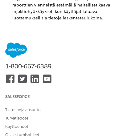
raporttien vienneistä estämällä haitalliset kaava-
injektiohyökkäykset, kun käyttäjät lataavat
luottamuksellisia tietoja laskentataulukoina.
RATKAISIKO TÄMÄ ARTIKKELI ONGELMASI?
Anna palautetta, jotta voimme kehittyä!
1-800-667-6389
Kyllä
Ei
SALESFORCE
Tietosuojalausunto
Turvatiedote
Käyttöehdot
Osallistumisohjeet