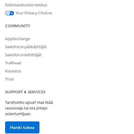
Evästeasetusten keskus
Your Privacy Choices
COMMUNITY
AppExchange
Salesforce-pääkäyttäjät
Salesforce-kehittäjät
Trailhead
Koulutus
Trust
SUPPORT & SERVICES
Tarvitsetko apua? Hae lisää
resursseja tai ota yhteys
asiantuntijaan.
Hanki tukea