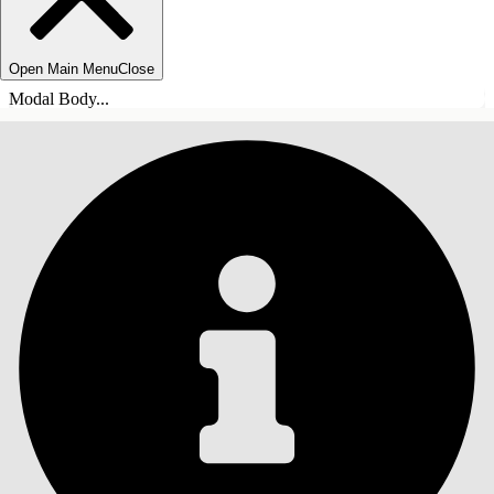
Open Main Menu
Close
Modal Body...
SISÄLLYSLUETTELO
Haku
Näytä sisällysluettelo
Sisällysluettelo