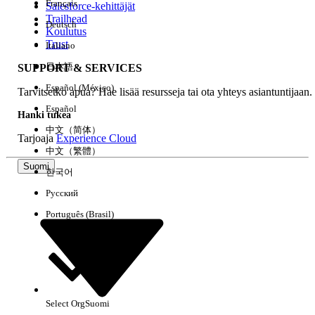
Français
Salesforce-kehittäjät
Trailhead
Deutsch
Kokemus
Koulutus
Trust
Italiano
日本語
SUPPORT & SERVICES
Español (México)
Tarvitsetko apua? Hae lisää resursseja tai ota yhteys asiantuntijaan.
Tyhjennä kaikki
Valmis
Español
Hanki tukea
中文（简体）
Tarjoaja
Experience Cloud
中文（繁體）
Suomi
한국어
Русский
Português (Brasil)
Select Org
Suomi
Ei tuloksia