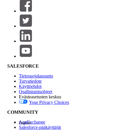
Suodattimet (0)
VALITSE SUODATTIMET
Lisää
Tuotealue
Ominaisuuden vaikutus
SALESFORCE
Tietosuojalausunto
Turvatiedote
Käyttöehdot
Osallistumisohjeet
Evästeasetusten keskus
Your Privacy Choices
Edition
COMMUNITY
AppExchange
English
Salesforce-pääkäyttäjät