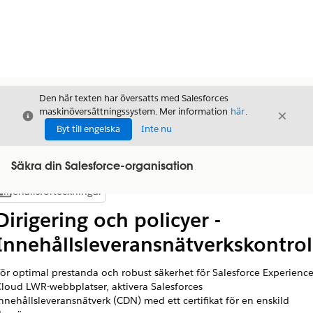
Den här texten har översatts med Salesforces
maskinöversättningssystem. Mer information
här
.
Stäng
Stäng
Stäng
Byt till engelska
Inte nu
Säkra din Salesforce-organisation
Innehållsförteckningar
Visa innehållsförteckning
Dirigering och policyer -
Innehållsleveransnätverkskontrol
ör optimal prestanda och robust säkerhet för Salesforce Experienc
loud LWR-webbplatser, aktivera Salesforces
nnehållsleveransnätverk (CDN) med ett certifikat för en enskild