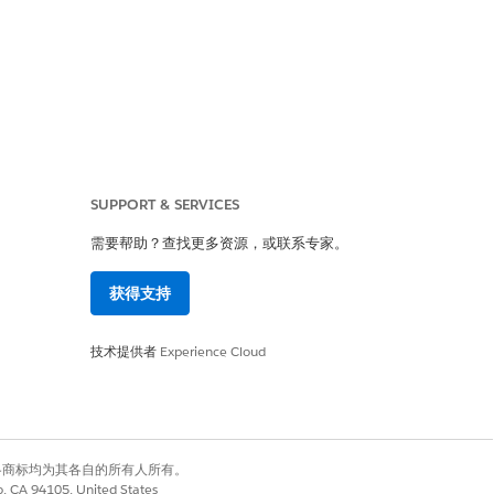
SUPPORT & SERVICES
需要帮助？查找更多资源，或联系专家。
获得支持
启用 Salesforce 内容递送网络
F) 和速率限制来自动检测和阻止恶意流
技术提供者
Experience Cloud
有权利。其他各商标均为其各自的所有人所有。
击（例如 SQL 注入和跨站点脚本）以及破坏性
co, CA 94105, United States