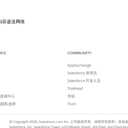
e 内容递送网络
d 站点启用增强域时，默认使用内容递送网络 (CDN)。
RCE
COMMUNITY
orce 内容递送网络 (CDN) 为域提供服务。
AppExchange
Salesforce 管理员
Salesforce 开发人员
erience Cloud LWR 站点的最佳性能和强大的安全性，请使用单域证书
Trailhead
缓存来最小化延迟，同时部署集成的 Web 应用程序防火墙 (WA
 首选项中心
培训
和 DDoS 攻击。
的隐私选择
Trust
© Copyright 2026, Salesforce.com Inc. 公司版权所有。保留所
 会使 Experience Cloud LWR 站点面临复杂的应用程序层攻
Salesforce, Inc. Salesforce Tower, 415 Mission Street, 3rd Floor, San Francis