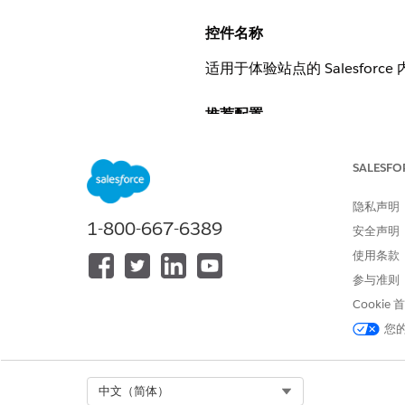
控件名称
适用于体验站点的 Salesforc
推荐配置
在为 Experience Clou
SALESFO
设置>域>域编辑>使用 Salesf
隐私声明
1-800-667-6389
控制概览
安全声明
使用条款
为了获得 Salesforce Exp
参与准则
(CDN)。此控制使用全局边缘
Cookie
量，例如 SQL 注入、跨站点脚本
您
安全风险（如果未配置）
无法启用 Salesforce CDN
Select Org
中文（简体）