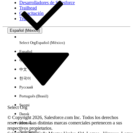
Desarrolladores de Salesforce
Trailhead
Experiencia
Capacitación
Trust
Español (México)
Borrar todo
Listo
Select Org
Español (México)
Español
中文（简体）
中文（繁體）
한국어
Русский
Português (Brasil)
Suomi
Select Org
Dansk
© Copyright 2026, Salesforce.com Inc. Todos los derechos
reservados. Las distintas marcas comerciales pertenecen a sus
Svenska
respectivos propietarios.
No hay resultados
Nederlands