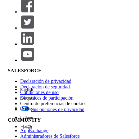
Filtros (0)
SELECCIONAR FILTROS
Agregar
Área de productos
Repercusión de función
SALESFORCE
Declaración de privacidad
Declaración de seguridad
English
Condiciones de uso
Directrices de participación
Français
Centro de preferencias de cookies
Deutsch
Sus opciones de privacidad
Edición
Italiano
COMMUNITY
日本語
AppExchange
Administradores de Salesforce