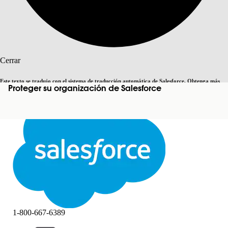
Buscar
Cerrar
Este texto se tradujo con el sistema de traducción automática de Salesforce. Obtenga más
Proteger su organización de Salesforce
Cambiar a inglés
Ahora no
detalles
aquí
.
Cerrar
Cerrar
1-800-667-6389