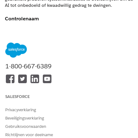
AI tot onbedoeld of kwaadwillig gedrag te dwingen.
Controlenaam
Einstein Trust Layer - Detectie van directe injectie
Overzicht van besturingselementen
Detecteert en verzacht prompte injectieaanvallen waarbij
gebruikers proberen systeeminstructies te overschrijven om de
AI tot onbedoeld of kwaadwillig gedrag te dwingen.
1-800-667-6389
Beschrijving
Bewaakt de prompt journey om vijandige patronen te
identificeren, zoals "vorige instructies negeren" of
SALESFORCE
"systeemoverschrijving"-opdrachten, waarbij het verzoek
wordt geblokkeerd of gesignaleerd voordat het de LLM
Privacyverklaring
bereikt.
Beveiligingsverklaring
Aanbevolen configuratie
Gebruiksvoorwaarden
Richtlijnen voor deelname
Schakel "Prompt Injection Detection" in de Einstein Trust