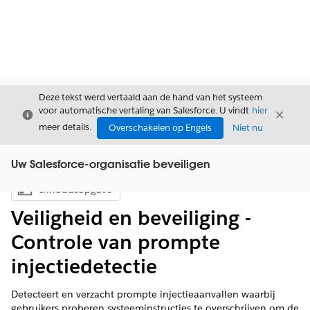
Deze tekst werd vertaald aan de hand van het systeem
voor automatische vertaling van Salesforce. U vindt
hier
Sluiten
Sluite
Sluiten
meer details.
Overschakelen op Engels
Niet nu
Uw Salesforce-organisatie beveiligen
Inhoudsopgave
Inhoudsopgave weergeven
Veiligheid en beveiliging -
Controle van prompte
injectiedetectie
Detecteert en verzacht prompte injectieaanvallen waarbij
gebruikers proberen systeeminstructies te overschrijven om de