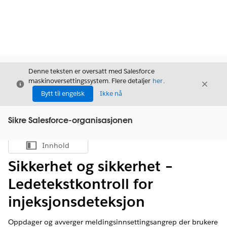
Denne teksten er oversatt med Salesforce
maskinoversettingssystem. Flere detaljer
her
.
Avslutt
Avslut
Avslutt
Bytt til engelsk
Ikke nå
Sikre Salesforce-organisasjonen
Innhold
Vis innholdsfortegnelse
Sikkerhet og sikkerhet –
Ledetekstkontroll for
injeksjonsdeteksjon
Oppdager og avverger meldingsinnsettingsangrep der brukere