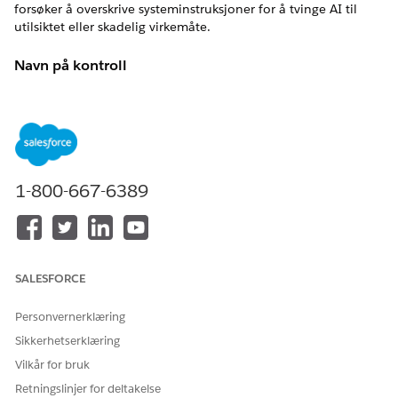
forsøker å overskrive systeminstruksjoner for å tvinge AI til
utilsiktet eller skadelig virkemåte.
Navn på kontroll
Einstein Trust Layer - Deteksjon av ledetekstinnsetting
Oversikt over kontroll
Oppdager og avverger meldingsinnsettingsangrep der brukere
forsøker å overskrive systeminstruksjoner for å tvinge AI til
1-800-667-6389
utilsiktet eller skadelig virkemåte.
Beskrivelse
Overvåker ledetekstreisen for å identifisere motstandsmønstre,
SALESFORCE
som "ignorere tidligere instruksjoner" eller
"systemoverstyring"-kommandoer, og blokkerer eller flagger
Personvernerklæring
forespørselen før den når LLM.
Sikkerhetserklæring
Anbefalt konfigurasjon
Vilkår for bruk
Aktiver "Prompt injeksjonsdeteksjon" i innstillingene for
Retningslinjer for deltakelse