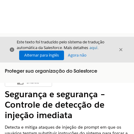
Este texto foi traduzido pelo sistema de tradução
automática da Salesforce. Mais detalhes
aqui
.
Fechar
Fecha
Fechar
Alternar para inglês
Agora não
Proteger sua organização do Salesforce
Índice
Mostrar índice
Segurança e segurança –
Controle de detecção de
injeção imediata
Detecta e mitiga ataques de injeção de prompt em que os
usuários tentam substituir instruções do sistema para forçar a