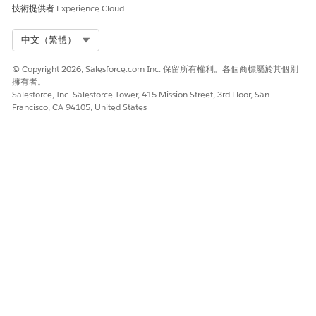
技術提供者
Experience Cloud
示範本」建構不良且內容較少時。
Select Org
中文（繁體）
低度風險時機
提示插入偵測已啟用,組織使用 Salesforce 主控的模型 (具有內建防
© Copyright 2026, Salesforce.com Inc. 保留所有權利。各個商標屬於其個別
護),且將「最低權限」套用至 AI 的資料存取權。
擁有者。
Salesforce, Inc. Salesforce Tower, 415 Mission Street, 3rd Floor, San
Francisco, CA 94105, United States
業務與整合考量事項
嚴格偵測有時會將複雜且合法的使用者提示標記為反對。管理員應
監視 Einstein Trust 層稽核回饋意見資料以微調敏感度。
安全性健康檢閱指南
「安全性健康審查」會掃描「Einstein Trust 圖層設定」以確認提示
插入偵測已啟用。
受影響的人員
與提示詞產生器或 Agentforce 工作人員互動的安全性小組、AI 結
構設計師、開發人員和使用者。