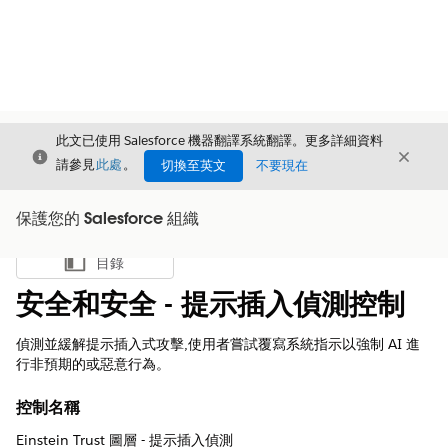
此文已使用 Salesforce 機器翻譯系統翻譯。更多詳細資料
結束
結束
結束
請參見
此處
。
切換至英文
不要現在
保護您的 Salesforce 組織
目錄
顯示目錄
安全和安全 - 提示插入偵測控制
偵測並緩解提示插入式攻擊,使用者嘗試覆寫系統指示以強制 AI 進
行非預期的或惡意行為。
控制名稱
Einstein Trust 圖層 - 提示插入偵測