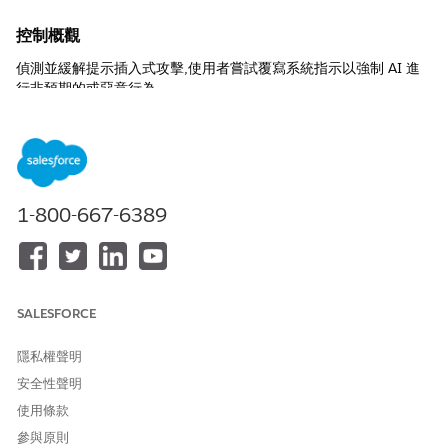
控制概觀
偵測並緩解提示插入式攻擊,使用者嘗試覆寫系統指示以強制 AI 進
行非預期的或惡意行為。
描述
監視提示旅程以識別衝突模式,例如「忽略先前的指示」或「系統覆
寫」指令,並在抵達 LLM 之前封鎖或標記要求。
1-800-667-6389
建議組態
在 Einstein Trust 圖層設定中啟用「提示插入偵測」。確定已啟用
「Einstein 稽核追蹤」以記錄插入嘗試的事件。
SALESFORCE
安全性影響
防止使用者重新程式設計 AI 來洩露內部資料、產生禁止的內容,或
隱私權聲明
略過在「提示範本」中建立的道德界限。
安全性聲明
使用條款
業務影響
參與原則