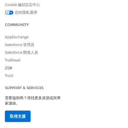
維護 AI 驅動業務流程的完整性,並防止使用者操作 AI 邏輯以獲取個
Cookie 偏好設定中心
人或惡意利益造成的營運中斷。
您的隱私選擇
未設定安全性風險
COMMUNITY
LLM 可能會遵循「系統提示」上的惡意使用者指示,導致未經授權的
資料揭露、社交工程或執行未經授權的工作流程。
AppExchange
Salesforce 管理員
威脅情況
Salesforce 開發人員
提示注射:使用者會誘騙 AI 執行不需要的動作,進而導致資料洩漏。
Trailhead
估計 CVSS 分數範圍
訓練
Trust
嚴重 (9.0–10.0)。
SUPPORT & SERVICES
風險影響考量事項
需要協助嗎？尋找更多資源或與專
AI 可根據使用者提示執行動作 (例如更新記錄或傳送電子郵件) 的代
家連線。
理工作流程極度風險。
取得支援
風險愈高時機
使用沒有 Salesforce Trust 層中介人的外部/第三方 LLM,或當「提